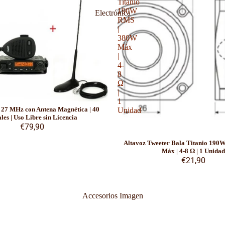
Titanio
190W
Electrónica
RMS
|
380W
Máx
|
4-
8
Ω
|
1
27 MHz con Antena Magnética | 40
Unidad
les | Uso Libre sin Licencia
€79,90
Altavoz Tweeter Bala Titanio 190
Máx | 4-8 Ω | 1 Unidad
€21,90
Accesorios Imagen