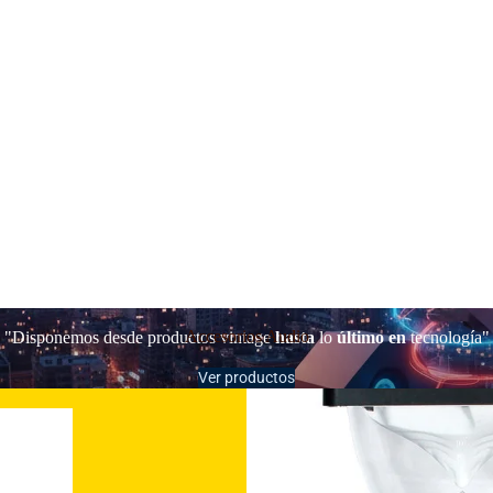
Accesorios Audio
"Disponemos desde productos vintage
hasta
lo
último en
tecnología"
Ver productos