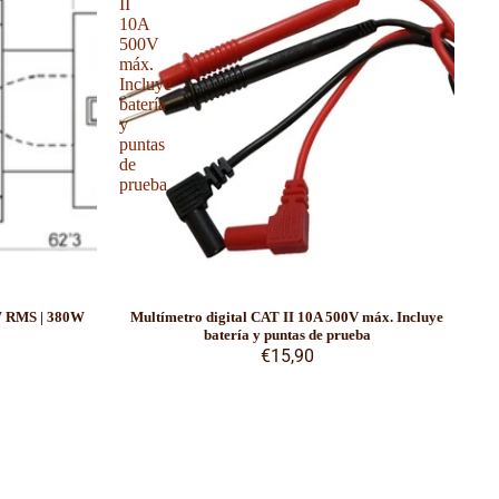
II
10A
500V
máx.
Incluye
batería
y
puntas
de
prueba
W RMS | 380W
Multímetro digital CAT II 10A 500V máx. Incluye
batería y puntas de prueba
€15,90