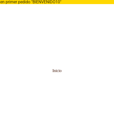
% en primer pedido "BIENVENIDO10"
Inicio