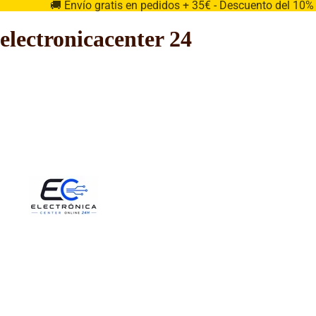
🚚 Envío gratis en pedidos + 35€ - Descuento del 10
electronicacenter 24