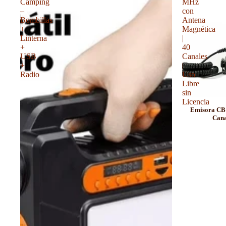
Camping
MHz
–
con
Bombillas
Antena
+
Magnética
Linterna
|
+
40
USB
Canales
+
|
Radio
Uso
Libre
sin
Licencia
Emisora CB 
Cana